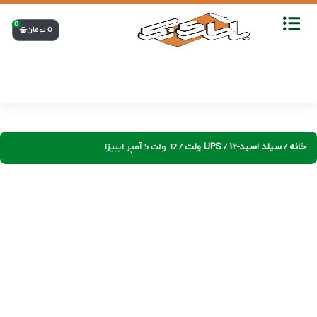
0
0
تومان
/
/
/ 12 ولت 5 آمپر ایبیزا
خانه
سیلد اسید-UPS
12 ولت