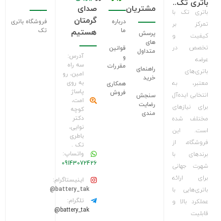
باتری تک..
مشتریان
صدای
باتری تک با
گرمتان
درباره
فروشگاه باتری
تمرکز بر
ما
تک
هستیم
پرسش
کیفیت و
های
تخصص در
قوانین
متداول
آدرس:
و
عرضه
سه راه
مقررات
راهنمای
باتری‌های
امین، رو
خرید
به روی
معتبر، به
همکاری
پاساژ
فروش
انتخابی ایده‌آل
سنجش
امت،
رضایت
برای نیازهای
کوچه
مندی
دکتر
مختلف شده
نوایی،
است. این
باطری
فروشگاه، از
تک .
واتساپ:
برندهای با
09143072426
شهرت جهانی
برای ارائه
اینیستاگرام:
battery_tak@
باتری‌هایی با
تلگرام:
عملکرد بالا و
battery_tak@
قابلیت