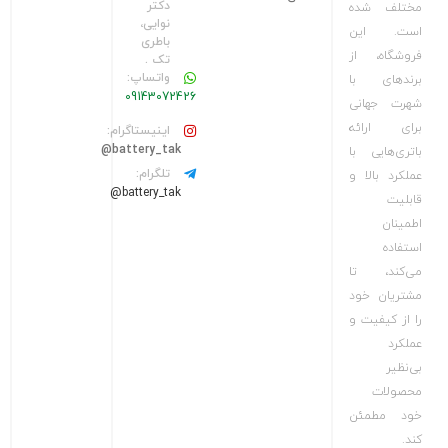
دکتر
مختلف شده
نوایی،
است. این
باطری
فروشگاه، از
تک .
واتساپ:
برندهای با
09143072426
شهرت جهانی
برای ارائه
اینیستاگرام:
battery_tak@
باتری‌هایی با
تلگرام:
عملکرد بالا و
battery_tak@
قابلیت
اطمینان
استفاده
می‌کند، تا
مشتریان خود
را از کیفیت و
عملکرد
بی‌نظیر
محصولات
خود مطمئن
کند.