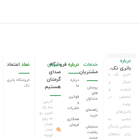
درباره
خدمات
درباره
فروشگاه
میزبان
نماد
اعتماد
باتری تک..
مشتریان
صدای
باتری تک با
گرمتان
درباره
فروشگاه باتری
تمرکز بر
ما
تک
هستیم
پرسش
کیفیت و
های
تخصص در
قوانین
متداول
آدرس:
و
عرضه
سه راه
مقررات
راهنمای
باتری‌های
امین، رو
خرید
به روی
معتبر، به
همکاری
پاساژ
فروش
انتخابی ایده‌آل
سنجش
امت،
رضایت
برای نیازهای
کوچه
مندی