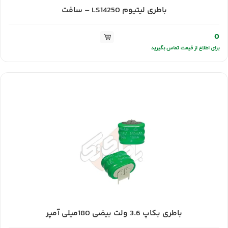
باطری لیتیوم LS14250 – سافت
0
برای اطلاع از قیمت تماس بگیرید
باطری بکاپ 3.6 ولت بیضی 180میلی آمپر