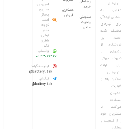
راهنمای
باتری‌های
امین، رو
خرید
به روی
معتبر، به
همکاری
پاساژ
فروش
انتخابی ایده‌آل
سنجش
امت،
رضایت
برای نیازهای
کوچه
مندی
دکتر
مختلف شده
نوایی،
است. این
باطری
فروشگاه، از
تک .
واتساپ:
برندهای با
09143072426
شهرت جهانی
برای ارائه
اینیستاگرام:
battery_tak@
باتری‌هایی با
تلگرام:
عملکرد بالا و
battery_tak@
قابلیت
اطمینان
استفاده
می‌کند، تا
مشتریان خود
را از کیفیت و
عملکرد