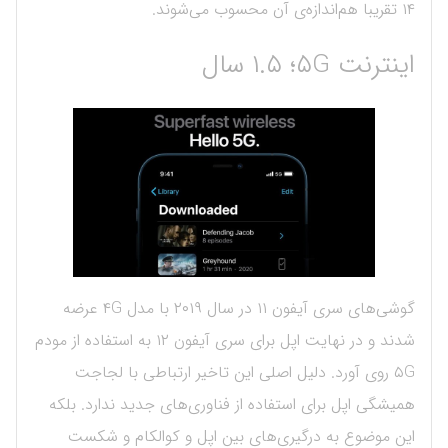
۱۴ تقریبا هم‌اندازه‌ی آن محسوب می‌شوند.
اینترنت ۵G؛ ۱.۵ سال
گوشی‌های سری آیفون ۱۱ در سال ۲۰۱۹ با مدل ۴G عرضه
شدند و در نهایت اپل برای سری آیفون ۱۲ به استفاده از مودم
۵G روی آورد. دلیل اصلی این تاخیر ارتباطی با لجاجت
همیشگی اپل برای استفاده از فناوری‌های جدید ندارد. بلکه
این موضوع به درگیری‌های بین اپل و کوالکام و شکست