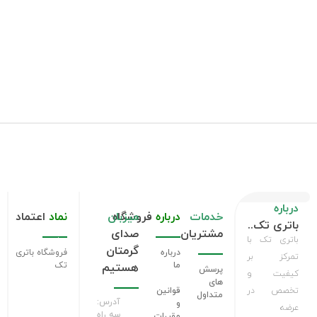
درباره
خدمات
درباره
فروشگاه
میزبان
نماد
اعتماد
باتری تک..
مشتریان
صدای
باتری تک با
گرمتان
درباره
فروشگاه باتری
تمرکز بر
ما
تک
هستیم
پرسش
کیفیت و
های
تخصص در
قوانین
متداول
آدرس:
و
عرضه
سه راه
مقررات